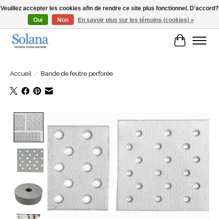
Veuillez accepter les cookies afin de rendre ce site plus fonctionnel. D'accord?
Oui
Non
En savoir plus sur les témoins (cookies) »
Site Web pour clients professionels
Panier
Accueil
/
Bande de feutre perforée
Product image slideshow Items