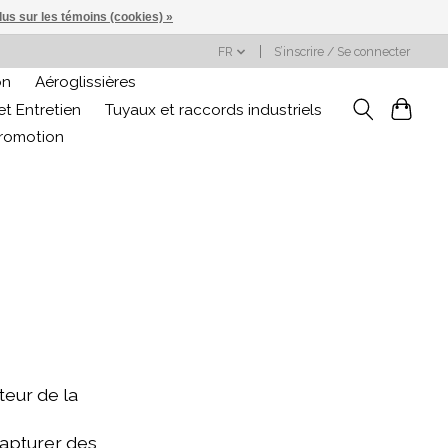
lus sur les témoins (cookies) »
FR
S’inscrire / Se connecter
on
Aéroglissières
t Entretien
Tuyaux et raccords industriels
promotion
teur de la
capturer des