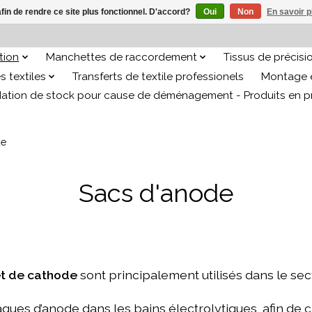
afin de rendre ce site plus fonctionnel. D'accord?
Oui
Non
En savoir p
ation
Manchettes de raccordement
Tissus de précisi
s textiles
Transferts de textile professionels
Montage e
dation de stock pour cause de déménagement - Produits en 
de
Sacs d'anode
et de cathode
sont principalement utilisés dans le sec
aques d’anode dans les bains électrolytiques, afin de 