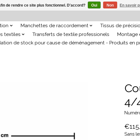
afin de rendre ce site plus fonctionnel. D'accord?
Oui
Non
En savoir p
ation
Manchettes de raccordement
Tissus de précisi
s textiles
Transferts de textile professionels
Montage e
dation de stock pour cause de déménagement - Produits en 
Co
4/
Numéro
€115
Sans le