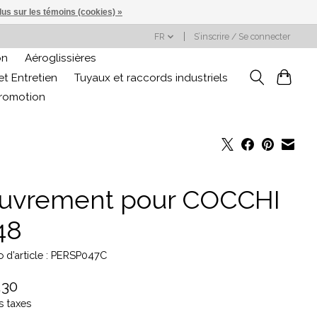
lus sur les témoins (cookies) »
FR
S’inscrire / Se connecter
on
Aéroglissières
t Entretien
Tuyaux et raccords industriels
promotion
uvrement pour COCCHI
48
 d’article : PERSP047C
,30
s taxes