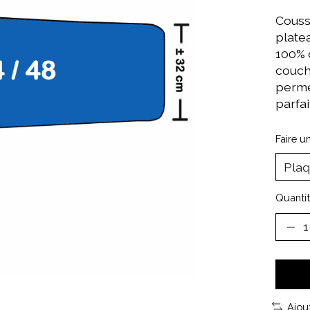
Couss
plate
100% d
couch
perméa
parfai
Faire u
Quantit
Ajou