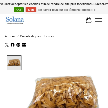
Veuillez accepter les cookies afin de rendre ce site plus fonctionnel. D'accord?
Oui
Non
En savoir plus sur les témoins (cookies) »
Site Web pour clients professionels
Panier
Accueil
/
Des élastiques robustes
Product image slideshow Items