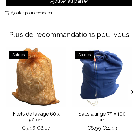
Ajouter au panier
Ajouter pour comparer
Plus de recommandations pour vous
Articles du carrousel de produits
Soldes
Soldes
Filets de lavage 60 x
Sacs à linge 75 x 100
90 cm
cm
€5,46
€8,07
€8,99
€11,43