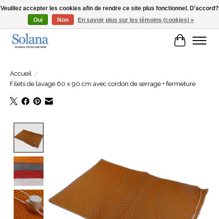
Veuillez accepter les cookies afin de rendre ce site plus fonctionnel. D'accord?
Oui
Non
En savoir plus sur les témoins (cookies) »
Site Web pour clients professionels
Panier
Accueil
/
Filets de lavage 60 x 90 cm avec cordon de serrage + fermeture
Product image slideshow Items