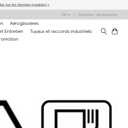
lus sur les témoins (cookies) »
FR
S’inscrire / Se connecter
on
Aéroglissières
t Entretien
Tuyaux et raccords industriels
promotion