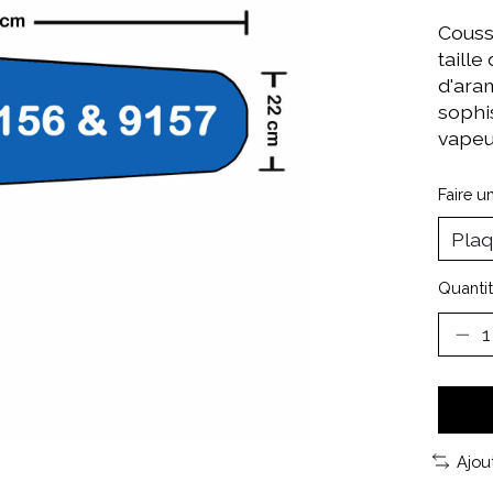
Couss
taille
d'ara
sophi
vapeur
Faire u
Quantit
Ajou