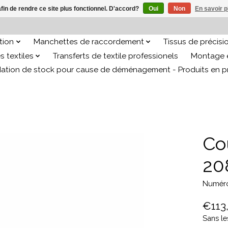
afin de rendre ce site plus fonctionnel. D'accord?
Oui
Non
En savoir p
ation
Manchettes de raccordement
Tissus de précisi
s textiles
Transferts de textile professionels
Montage e
dation de stock pour cause de déménagement - Produits en 
Co
20
Numéro
€113
Sans le