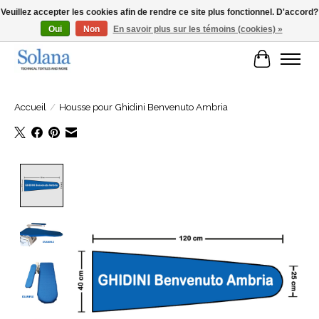
Veuillez accepter les cookies afin de rendre ce site plus fonctionnel. D'accord?
Oui
Non
En savoir plus sur les témoins (cookies) »
Site Web pour clients professionels
Panier
Accueil
/
Housse pour Ghidini Benvenuto Ambria
Product image slideshow Items