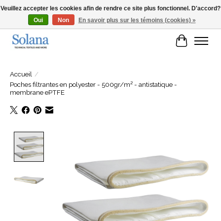
Veuillez accepter les cookies afin de rendre ce site plus fonctionnel. D'accord?
Oui
Non
En savoir plus sur les témoins (cookies) »
Site Web pour clients professionels
Panier
Accueil
/
Poches filtrantes en polyester - 500gr/m² - antistatique -
membrane ePTFE
Product image slideshow Items