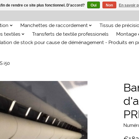
afin de rendre ce site plus fonctionnel. D'accord?
Oui
Non
En savoir p
ation
Manchettes de raccordement
Tissus de précisi
s textiles
Transferts de textile professionels
Montage e
dation de stock pour cause de déménagement - Produits en 
S i50
Ba
d'
PR
Numéro 
€182