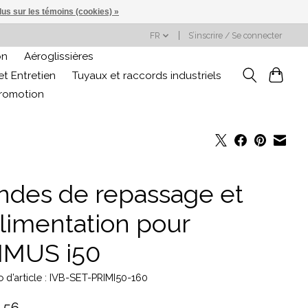
lus sur les témoins (cookies) »
FR
S’inscrire / Se connecter
on
Aéroglissières
t Entretien
Tuyaux et raccords industriels
promotion
ndes de repassage et
alimentation pour
IMUS i50
d’article : IVB-SET-PRIMI50-160
,56