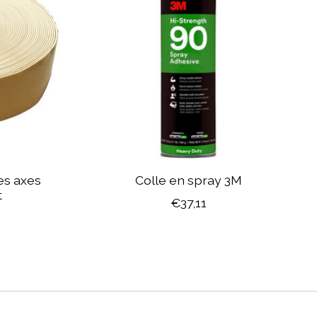
es axes
Colle en spray 3M
t
€37,11