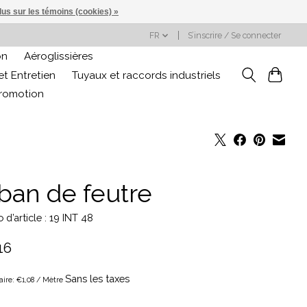
lus sur les témoins (cookies) »
FR
S’inscrire / Se connecter
on
Aéroglissières
t Entretien
Tuyaux et raccords industriels
promotion
ban de feutre
d’article : 19 INT 48
16
Sans les taxes
taire: €1,08 / Mètre