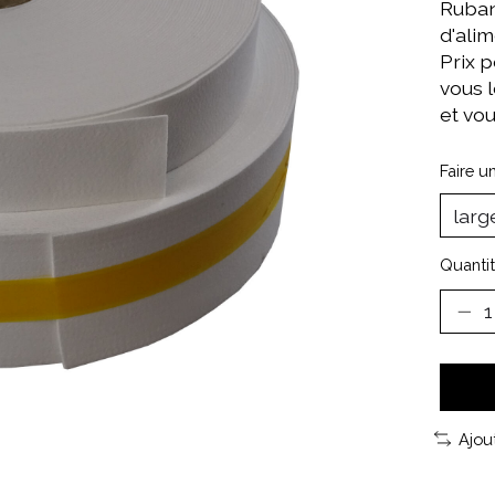
Ruban 
d'alim
Prix 
vous 
et vo
Faire u
Quantit
Ajou