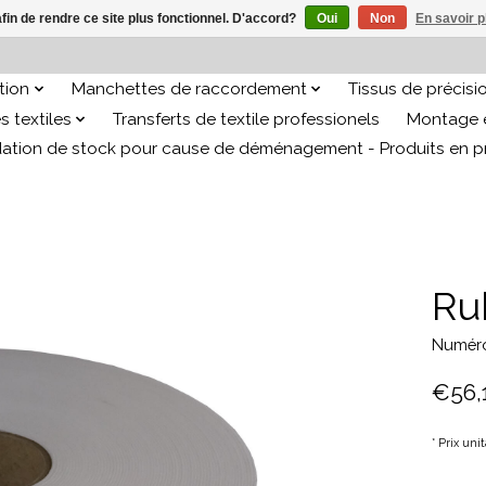
afin de rendre ce site plus fonctionnel. D'accord?
Oui
Non
En savoir p
ation
Manchettes de raccordement
Tissus de précisi
s textiles
Transferts de textile professionels
Montage e
dation de stock pour cause de déménagement - Produits en 
Ru
Numéro 
€56,
* Prix uni