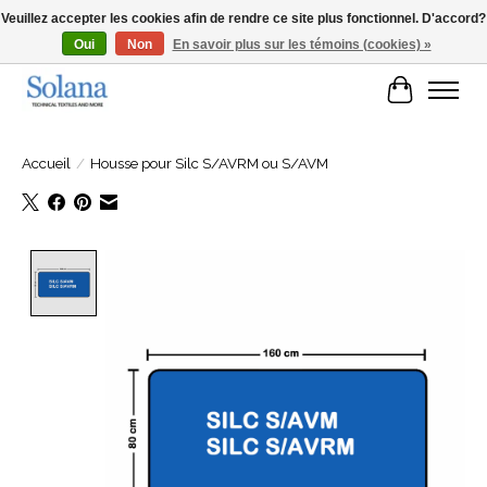
Veuillez accepter les cookies afin de rendre ce site plus fonctionnel. D'accord?
Oui
Non
En savoir plus sur les témoins (cookies) »
Site Web pour clients professionels
Panier
Accueil
/
Housse pour Silc S/AVRM ou S/AVM
Product image slideshow Items