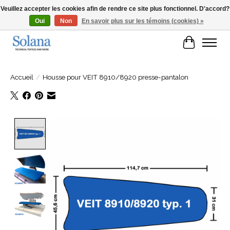
Veuillez accepter les cookies afin de rendre ce site plus fonctionnel. D'accord?
Oui
Non
En savoir plus sur les témoins (cookies) »
Site Web pour clients professionels
Panier
Accueil
/
Housse pour VEIT 8910/8920 presse-pantalon
Product image slideshow Items