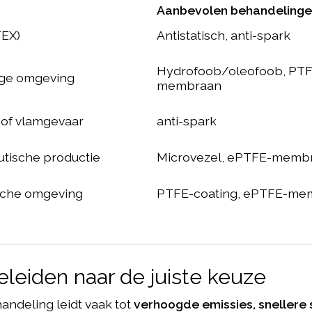
Aanbevolen behandeling
TEX)
Antistatisch, anti-spark
Hydrofoob/oleofoob, PTF
rige omgeving
membraan
of vlamgevaar
anti-spark
eutische productie
Microvezel, ePTFE-memb
sche omgeving
PTFE-coating, ePTFE-me
eleiden naar de juiste keuze
ndeling leidt vaak tot
verhoogde emissies, snellere s