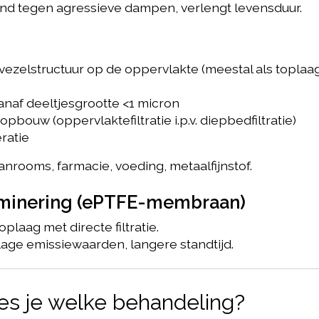
and tegen agressieve dampen, verlengt levensduur.
ne vezelstructuur op de oppervlakte (meestal als toplaag
 vanaf deeltjesgrootte <1 micron
pbouw (oppervlaktefiltratie i.p.v. diepbedfiltratie)
ratie
eanrooms, farmacie, voeding, metaalfijnstof.
inering (ePTFE-membraan)
 toplaag met directe filtratie.
 lage emissiewaarden, langere standtijd.
es je welke behandeling?