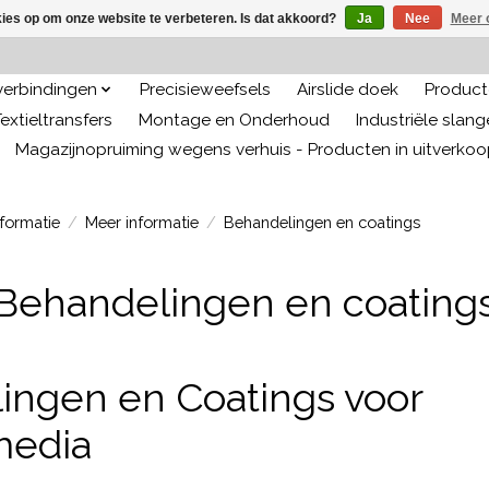
kies op om onze website te verbeteren. Is dat akkoord?
Ja
Nee
Meer 
 verbindingen
Precisieweefsels
Airslide doek
Producte
extieltransfers
Montage en Onderhoud
Industriële slan
Magazijnopruiming wegens verhuis - Producten in uitverko
formatie
/
Meer informatie
/
Behandelingen en coatings
Behandelingen en coating
ingen en Coatings voor
rmedia