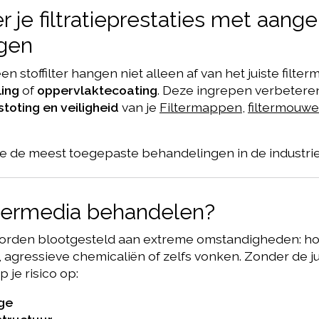
r je filtratieprestaties met aang
gen
n stoffilter hangen niet alleen af van het juiste filter
ing
of
oppervlaktecoating
. Deze ingrepen verbetere
toting en veiligheid
van je
Filtermappen
,
filtermouwe
e de meest toegepaste behandelingen in de industrie
termedia behandelen?
s worden blootgesteld aan extreme omstandigheden: h
f, agressieve chemicaliën of zelfs vonken. Zonder de ju
 je risico op:
age