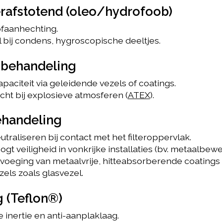
erafstotend (oleo/hydrofoob)
ofaanhechting.
al bij condens, hygroscopische deeltjes.
e behandeling
apaciteit via geleidende vezels of coatings.
icht bij explosieve atmosferen (
ATEX
).
ehandeling
utraliseren bij contact met het filteroppervlak.
ogt veiligheid in vonkrijke installaties (bv. metaalbewe
evoeging van metaalvrije, hitteabsorberende coatings 
els zoals glasvezel.
 (Teflon®)
 inertie en anti-aanplaklaag.