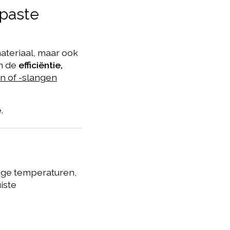
epaste
materiaal, maar ook
n de
efficiëntie,
n of -slangen
.
oge temperaturen,
iste