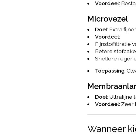
Voordeel
: Best
Microvezel
Doel
: Extra fij
Voordeel
:
Fijnstoffiltratie
Betere stofcakeo
Snellere regene
Toepassing
: Cl
Membraanlam
Doel
: Ultrafijne
Voordeel
: Zeer
Wanneer ki