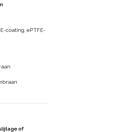
en
E-coating, ePTFE-
raan
mbraan
lijtage of