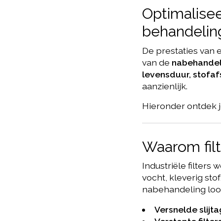
Optimalisee
behandelin
De prestaties van ee
van de
nabehandel
levensduur, stofafs
aanzienlijk.
Hieronder ontdek j
Waarom fil
Industriële filter
vocht, kleverig sto
nabehandeling loop
Versnelde slijt