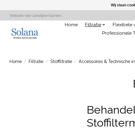
Wij slaan coo
Website voor zakelijke klanten
Home
Filtratie
Flexibele
Professionele T
Home
/
Filtratie
/
Stoffiltratie
/
Accessoires & Technische in
Behandel
Stoffilte