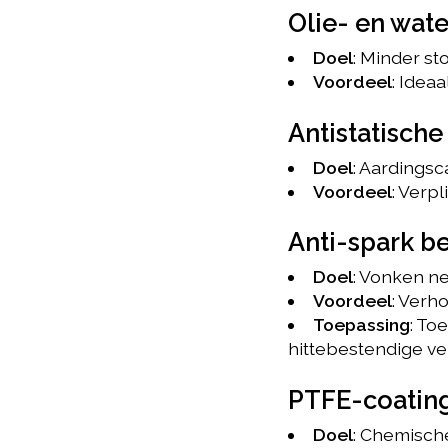
Olie- en wat
Doel
: Minder st
Voordeel
: Idea
Antistatisch
Doel
: Aardingsc
Voordeel
: Verpl
Anti-spark b
Doel
: Vonken ne
Voordeel
: Verho
Toepassing
: To
hittebestendige vez
PTFE-coating
Doel
: Chemische