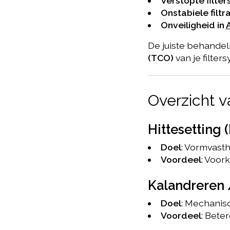
Verstopte filter
Onstabiele filtr
Onveiligheid in
De juiste behande
(TCO)
van je filter
Overzicht 
Hittesetting (
Doel
: Vormvast
Voordeel
: Voor
Kalandreren 
Doel
: Mechanis
Voordeel
: Bete