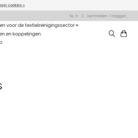
over cookies »
NL
Aanmelden / Inloggen
n voor de textielreinigingssector
gen en koppelingen
op
s