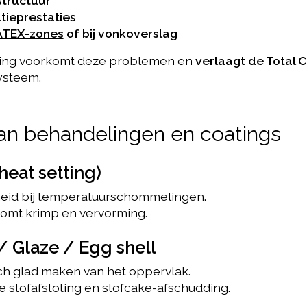
structuur
atieprestaties
ATEX-zones
of bij vonkoverslag
ling voorkomt deze problemen en
verlaagt de Total 
systeem.
van behandelingen en coatings
heat setting)
heid bij temperatuurschommelingen.
komt krimp en vervorming.
/ Glaze / Egg shell
ch glad maken van het oppervlak.
re stofafstoting en stofcake-afschudding.