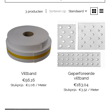
Sorteren op
Standaard
3 producten
Viltband
Geperforeerde
viltband
€56,16
€183,04
Stukprijs : €1,08 / Meter
Stukprijs : €3,52 / Meter