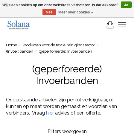
Wij slaan cookies op om onze website te verbeteren. Is dat akkoord?
Ja
Nee
Meer over cookies »
Website voor zakelijke klanten
Winkelwa
Home
/
Producten voor de textielreinigingssector
/
(Invoer)banden
/
(geperforeerde) Invoerbanden
(geperforeerde)
Invoerbanden
Onderstaande artikelen zijn per rol verkrijgbaar, of
kunnen op maat worden gemaakt en voorzien van
verbinders. Vraag
hier
advies of een offerte.
Filters weergeven