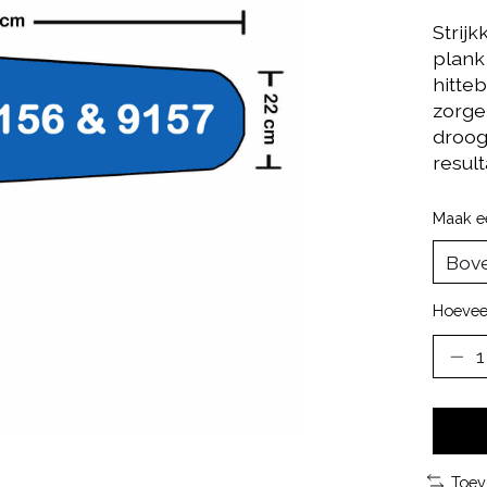
Strij
plank
hitte
zorge
droog
resul
Maak e
Hoevee
Toev