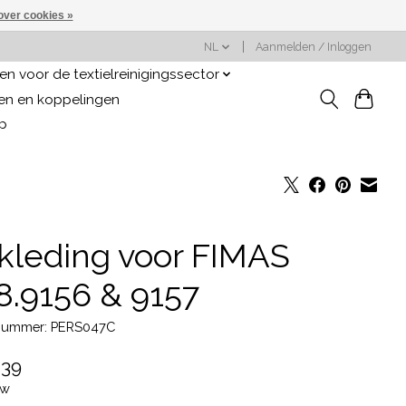
over cookies »
NL
Aanmelden / Inloggen
n voor de textielreinigingssector
gen en koppelingen
op
kleding voor FIMAS
8.9156 & 9157
lnummer: PERS047C
,39
tw