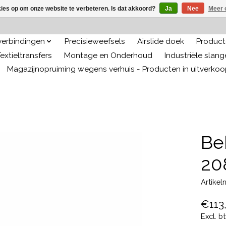
kies op om onze website te verbeteren. Is dat akkoord?
Ja
Nee
Meer 
 verbindingen
Precisieweefsels
Airslide doek
Producte
extieltransfers
Montage en Onderhoud
Industriële slan
Magazijnopruiming wegens verhuis - Producten in uitverko
Be
20
Artike
€113
Excl. b