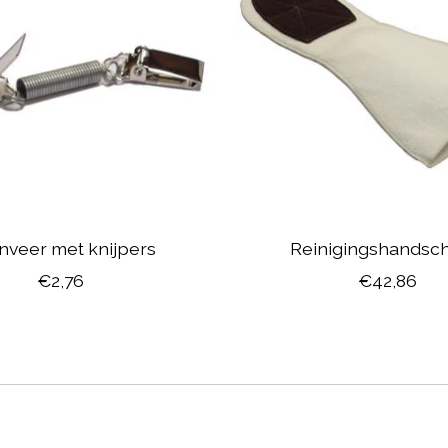
nveer met knijpers
Reinigingshandsc
€2,76
€42,86