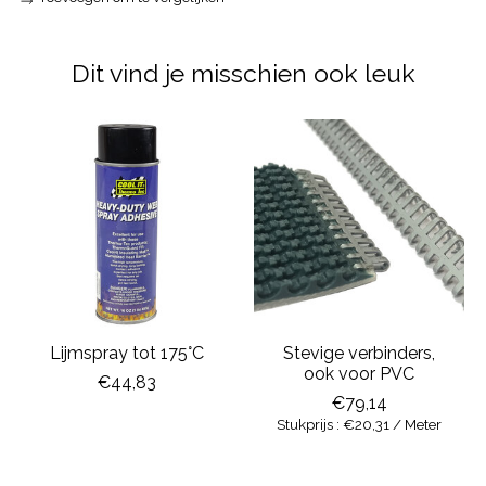
Dit vind je misschien ook leuk
Items van productcarrousel
Lijmspray tot 175°C
Stevige verbinders,
ook voor PVC
€44,83
€79,14
Stukprijs : €20,31 / Meter