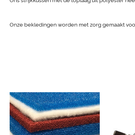
Ons strijkkussen met de toplaag uit polyester heef
Onze bekledingen worden met zorg gemaakt voor
Items van productcarrousel