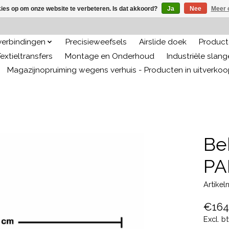
kies op om onze website te verbeteren. Is dat akkoord?
Ja
Nee
Meer 
 verbindingen
Precisieweefsels
Airslide doek
Producte
extieltransfers
Montage en Onderhoud
Industriële slan
Magazijnopruiming wegens verhuis - Producten in uitverko
Be
PA
Artike
€164
Excl. b