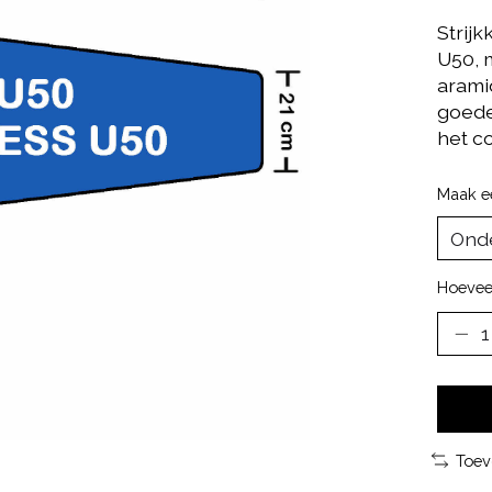
Strij
U50, 
arami
goede
het c
Maak e
Hoevee
Toev