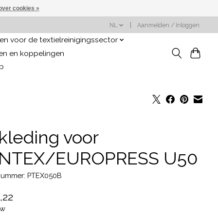
over cookies »
NL
Aanmelden / Inloggen
n voor de textielreinigingssector
gen en koppelingen
op
kleding voor
NTEX/EUROPRESS U50
lnummer: PTEX050B
,22
tw