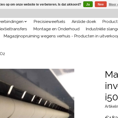
kies op om onze website te verbeteren. Is dat akkoord?
Ja
Nee
Meer 
 verbindingen
Precisieweefsels
Airslide doek
Producte
extieltransfers
Montage en Onderhoud
Industriële slan
Magazijnopruiming wegens verhuis - Producten in uitverko
VO2
Ma
in
i5
Artike
€182