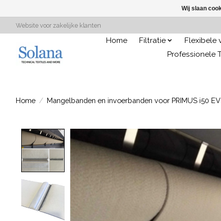
Wij slaan coo
Website voor zakelijke klanten
Home
Filtratie
Flexibele
Professionele T
Home
/
Mangelbanden en invoerbanden voor PRIMUS i50 E
Product image slideshow Items