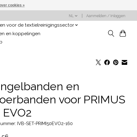
over cookies »
NL
Aanmelden / Inloggen
n voor de textielreinigingssector
gen en koppelingen
op
ngelbanden en
voerbanden voor PRIMUS
0 EVO2
lnummer: IVB-SET-PRIMI50EVO2-160
,56