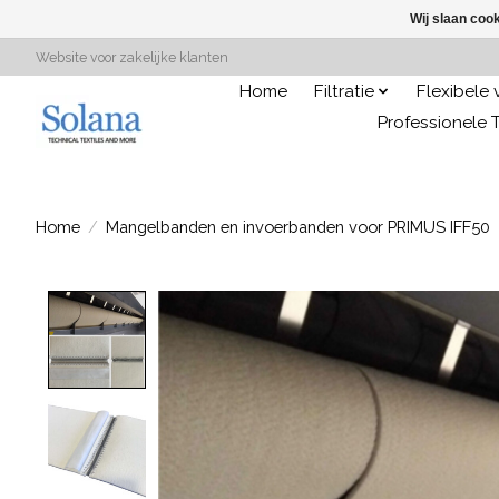
Wij slaan coo
Website voor zakelijke klanten
Home
Filtratie
Flexibele
Professionele T
Home
/
Mangelbanden en invoerbanden voor PRIMUS IFF50
Product image slideshow Items