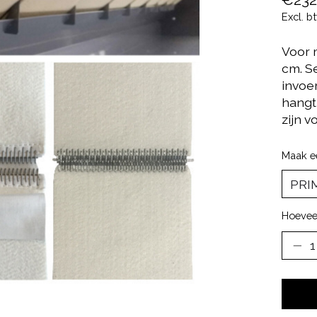
Excl. b
Voor 
cm. S
invoe
hangt
zijn v
Maak e
Hoevee