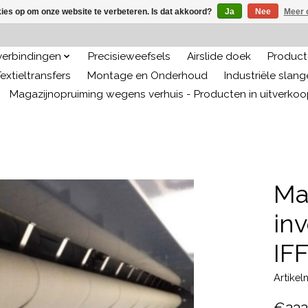
kies op om onze website te verbeteren. Is dat akkoord?
Ja
Nee
Meer 
 verbindingen
Precisieweefsels
Airslide doek
Producte
extieltransfers
Montage en Onderhoud
Industriële slan
Magazijnopruiming wegens verhuis - Producten in uitverko
Ma
in
IF
Artike
€232