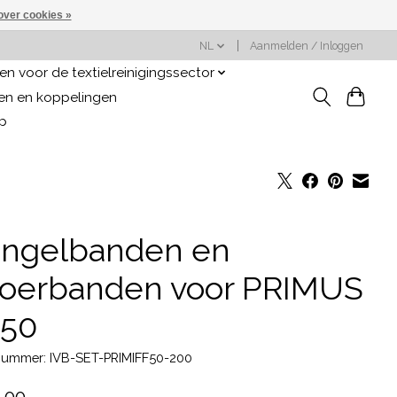
over cookies »
NL
Aanmelden / Inloggen
n voor de textielreinigingssector
gen en koppelingen
op
ngelbanden en
voerbanden voor PRIMUS
F50
lnummer: IVB-SET-PRIMIFF50-200
,00