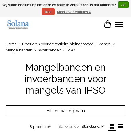
Wij slaan cookies op om onze website te verbeteren. Is dat akkoord?
Ja
Nee
Meer over cookies »
Website voor zakelijke klanten
Winkelwa
Home
/
Producten voor de textielreinigingssector
/
Mangel
/
Mangelbanden & Invoerbanden
/
IPSO
Mangelbanden en
invoerbanden voor
mangels van IPSO
Filters weergeven
Sorteren op
Standaard
8 producten