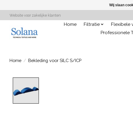
Wij slaan coo
Website voor zakelijke klanten
Home
Filtratie
Flexibele
Professionele T
Home
/
Bekleding voor SILC S/ICP
Product image slideshow Items