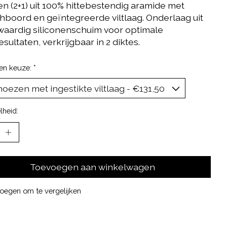
n (2+1) uit 100% hittebestendig aramide met
chboord en geïntegreerde viltlaag. Onderlaag uit
aardig siliconenschuim voor optimale
resultaten, verkrijgbaar in 2 diktes.
en keuze:
*
lheid:
Toevoegen aan winkelwagen
oegen om te vergelijken