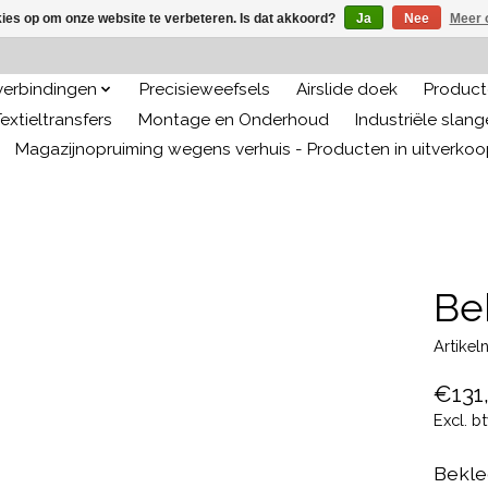
kies op om onze website te verbeteren. Is dat akkoord?
Ja
Nee
Meer 
 verbindingen
Precisieweefsels
Airslide doek
Producte
extieltransfers
Montage en Onderhoud
Industriële slan
Magazijnopruiming wegens verhuis - Producten in uitverko
Be
Artike
€131
Excl. b
Bekle