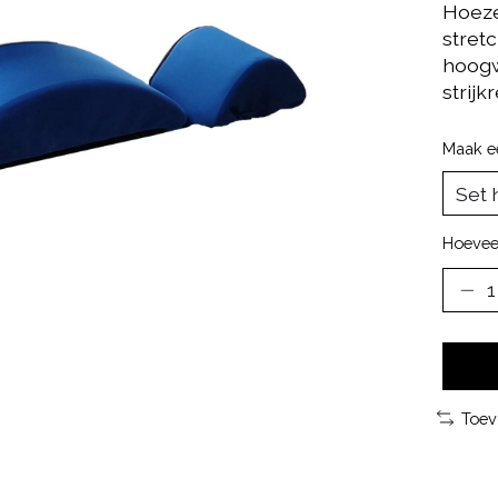
Hoeze
stret
hoogw
strijk
Maak e
Hoevee
Toev