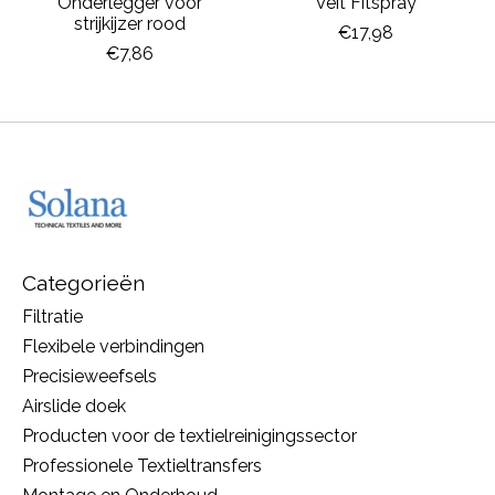
Onderlegger voor
Veit Fitspray
strijkijzer rood
€17,98
€7,86
Categorieën
Filtratie
Flexibele verbindingen
Precisieweefsels
Airslide doek
Producten voor de textielreinigingssector
Professionele Textieltransfers