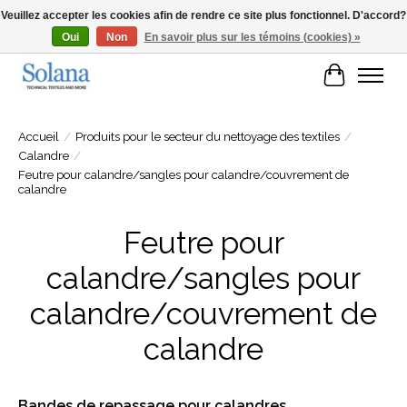
Veuillez accepter les cookies afin de rendre ce site plus fonctionnel. D'accord?
Oui
Non
En savoir plus sur les témoins (cookies) »
Site Web pour clients professionels
Panier
Accueil
/
Produits pour le secteur du nettoyage des textiles
/
Calandre
/
Feutre pour calandre/sangles pour calandre/couvrement de
calandre
Feutre pour
calandre/sangles pour
calandre/couvrement de
calandre
Bandes de repassage pour calandres