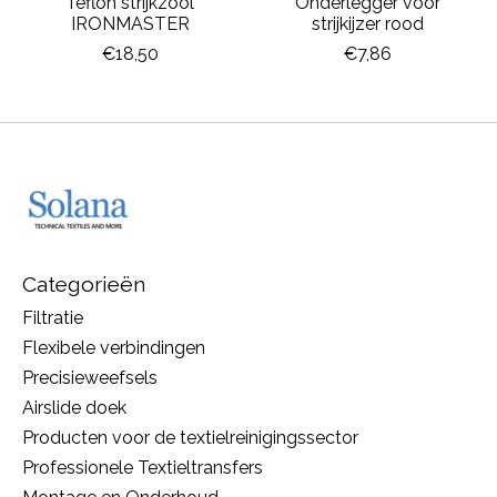
Teflon strijkzool
Onderlegger voor
IRONMASTER
strijkijzer rood
€18,50
€7,86
Categorieën
Filtratie
Flexibele verbindingen
Precisieweefsels
Airslide doek
Producten voor de textielreinigingssector
Professionele Textieltransfers